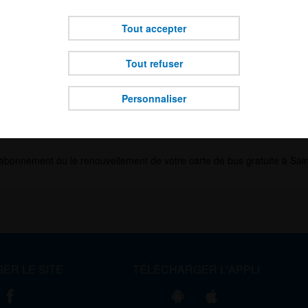
MERCIALE DE L'OCEAN 2026
finalité de cookies soumise à votre choix.
onservons vos choix pendant une durée de 6 mois. Vous pouvez reveni
Tout accepter
choix à tout moment.
s déviations des lignes 1/5/6/7/8 à l'occasion de la braderie commercia
Tout refuser
Personnaliser
l'abonnement ou le renouvellement de votre carte de bus gratuite à Sai
ER LE SITE
TÉLÉCHARGER L'APPLI