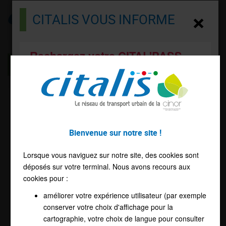
Citalis
×
CITALIS VOUS INFORME
Menu
Rechargez votre CITAL'PASS
MENTIONS LÉGALES
Bonjour !
Editeur
Besoin de recharger votre CITAL'PASS ?
Propriétaire du site : SODIPARC
Accédez directement à la boutique en ligne
Bienvenue sur notre site !
Adresse : 14 rue Gabriel de Kerveguen - 97490 Sainte-
EN CLIQUANT ICI
Clotilde
Lorsque vous naviguez sur notre site, des cookies sont
Haut de page
déposés sur votre terminal. Nous avons recours aux
Hébergeur
cookies pour :
améliorer votre expérience utilisateur (par exemple
Nom / raison sociale : SFR
Accéder au site
conserver votre choix d'affichage pour la
Adresse / siège : 42, Avenue de Friedland - 75008 Paris -
cartographie, votre choix de langue pour consulter