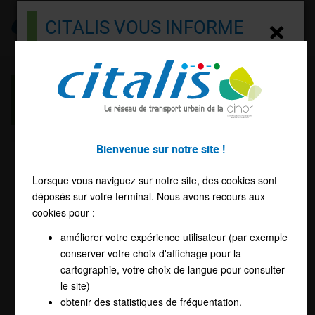
Citalis
×
CITALIS VOUS INFORME
Menu
Rechargez votre CITAL'PASS
ACTUALITÉS :
ABONNEMENT
BUS GRATUIT
Bonjour !
Besoin de recharger votre CITAL'PASS ?
Bienvenue sur notre site !
Citalis - Publié le 10/02/2026
Accédez directement à la boutique en ligne
Lorsque vous naviguez sur notre site, des cookies sont
ABONNEMENT BUS GRATUIT - ABOJAG
EN CLIQUANT ICI
déposés sur votre terminal. Nous avons recours aux
cookies pour :
Vous avez moins de 26 ans et résidez à Saint-Denis ?
Haut de page
améliorer votre expérience utilisateur (par exemple
conserver votre choix d'affichage pour la
Le renouvellement de votre abonnement bus gratuit est
cartographie, votre choix de langue pour consulter
désormais possible dans nos trois Espaces Mobilité :
Accéder au site
le site)
obtenir des statistiques de fréquentation.
Saint-Denis – Petit Marché