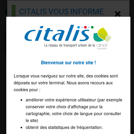
Citalis
×
CITALIS VOUS INFORME
Menu
Rechargez votre CITAL'PASS
INFOS TRAFIC CITALIS :
LIGNE
27 AU 07/08/2026
Bonjour !
Besoin de recharger votre CITAL'PASS ?
Bienvenue sur notre site !
Aucune perturbation
Accédez directement à la boutique en ligne
Lorsque vous naviguez sur notre site, des cookies sont
déposés sur votre terminal. Nous avons recours aux
EN CLIQUANT ICI
Voir toutes les infos trafic
cookies pour :
Haut de page
améliorer votre expérience utilisateur (par exemple
conserver votre choix d'affichage pour la
cartographie, votre choix de langue pour consulter
le site)
Accéder au site
obtenir des statistiques de fréquentation.