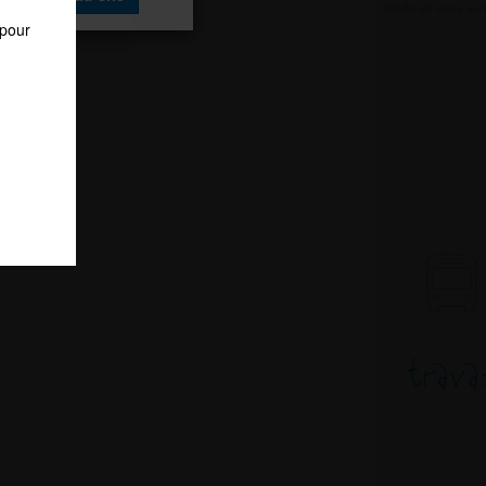
 pour
r sur