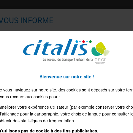
Recherch
ns la route ensemble !
 VOUS INFORME
 votre CITAL'PASS
ITRES DE TRANSPORT
MES INFOS PRATIQU
Bonjour !
Besoin de recharger votre CITAL'PASS ?
os Trafic Citalis
Alternéo - Perturbation ligne 60 - Commune de Cila
Bienvenue sur notre site !
Accédez directement à la boutique en ligne
ERNÉO - PERTURBATION LIGNE 60 -
e vous naviguez sur notre site, des cookies sont déposés sur votre ter
EN CLIQUANT ICI
E"
vons recours aux cookies pour :
améliorer votre expérience utilisateur (par exemple conserver votre cho
d'affichage pour la cartographie, votre choix de langue pour consulter le
obtenir des statistiques de fréquentation.
'utilisons pas de cookie à des fins publicitaires.