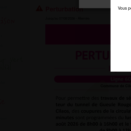
Perturbation
Vous po
chaque 
Jusqu'au 07/08/2026
- Alternéo
Nous c
votre 