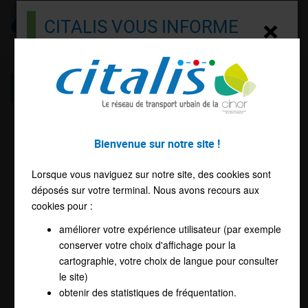
Citalis
×
CITALIS VOUS INFORME
Menu
Rechargez votre CITAL'PASS
INFOS TRAFIC CITALIS
Bonjour !
Besoin de recharger votre CITAL'PASS ?
Bienvenue sur notre site !
L'info trafic est introuvable.
Accédez directement à la boutique en ligne
Lorsque vous naviguez sur notre site, des cookies sont
déposés sur votre terminal. Nous avons recours aux
EN CLIQUANT ICI
Veuillez réessayer. Retour à la page
Infos Trafic Citalis
.
cookies pour :
Haut de page
améliorer votre expérience utilisateur (par exemple
conserver votre choix d'affichage pour la
cartographie, votre choix de langue pour consulter
le site)
Accéder au site
obtenir des statistiques de fréquentation.