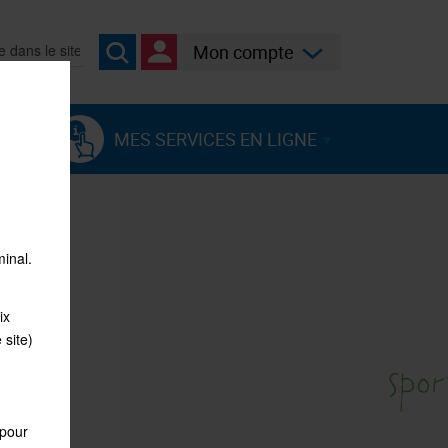
er
mon compte
ES
MES SERVICES EN LIGNE
minal.
ix
 site)
 pour