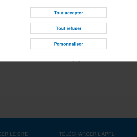
finalité de cookies soumise à votre choix.
onservons vos choix pendant une durée de 6 mois. Vous pouvez reveni
Tout accepter
choix à tout moment.
Tout refuser
La page recherchée a été déplacée, renom
Personnaliser
Veuillez nous en excuser.
Retour à la page d'accueil
ER LE SITE
TÉLÉCHARGER L'APPLI