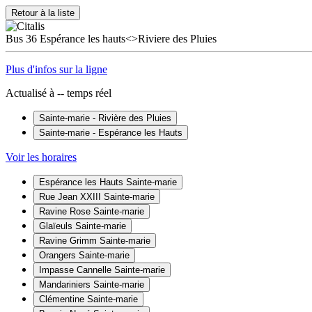
Retour à la liste
Bus
36
Espérance les hauts<>Riviere des Pluies
Plus d'infos sur la ligne
Actualisé à
--
temps réel
Sainte-marie - Rivière des Pluies
Sainte-marie - Espérance les Hauts
Voir les horaires
Espérance les Hauts
Sainte-marie
Rue Jean XXIII
Sainte-marie
Ravine Rose
Sainte-marie
Glaïeuls
Sainte-marie
Ravine Grimm
Sainte-marie
Orangers
Sainte-marie
Impasse Cannelle
Sainte-marie
Mandariniers
Sainte-marie
Clémentine
Sainte-marie