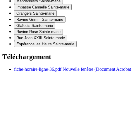
Mandariniers
Sainte-marie
Impasse Cannelle
Sainte-marie
Orangers
Sainte-marie
Ravine Grimm
Sainte-marie
Glaïeuls
Sainte-marie
Ravine Rose
Sainte-marie
Rue Jean XXIII
Sainte-marie
Espérance les Hauts
Sainte-marie
Téléchargement
fiche-horaire-ligne-36.pdf
Nouvelle fenêtre
(Document Acroba