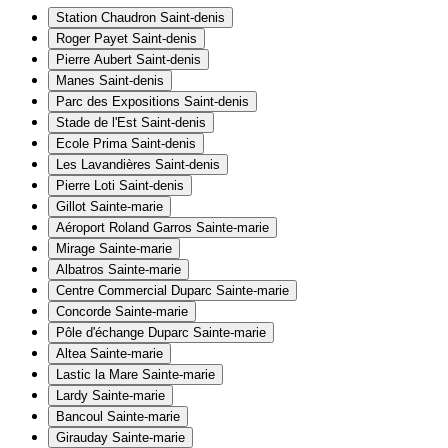
Station Chaudron
Saint-denis
Roger Payet
Saint-denis
Pierre Aubert
Saint-denis
Manes
Saint-denis
Parc des Expositions
Saint-denis
Stade de l'Est
Saint-denis
Ecole Prima
Saint-denis
Les Lavandières
Saint-denis
Pierre Loti
Saint-denis
Gillot
Sainte-marie
Aéroport Roland Garros
Sainte-marie
Mirage
Sainte-marie
Albatros
Sainte-marie
Centre Commercial Duparc
Sainte-marie
Concorde
Sainte-marie
Pôle d'échange Duparc
Sainte-marie
Altea
Sainte-marie
Lastic la Mare
Sainte-marie
Lardy
Sainte-marie
Bancoul
Sainte-marie
Girauday
Sainte-marie