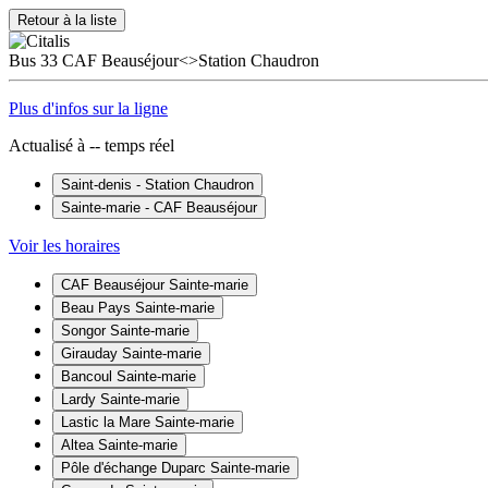
Retour à la liste
Bus
33
CAF Beauséjour<>Station Chaudron
Plus d'infos sur la ligne
Actualisé à
--
temps réel
Saint-denis - Station Chaudron
Sainte-marie - CAF Beauséjour
Voir les horaires
CAF Beauséjour
Sainte-marie
Beau Pays
Sainte-marie
Songor
Sainte-marie
Girauday
Sainte-marie
Bancoul
Sainte-marie
Lardy
Sainte-marie
Lastic la Mare
Sainte-marie
Altea
Sainte-marie
Pôle d'échange Duparc
Sainte-marie