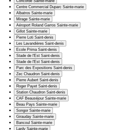
Concorde
Sainte-marie
Centre Commercial Duparc
Sainte-marie
Albatros
Sainte-marie
Mirage
Sainte-marie
Aéroport Roland Garros
Sainte-marie
Gillot
Sainte-marie
Pierre Loti
Saint-denis
Les Lavandières
Saint-denis
Ecole Prima
Saint-denis
Stade de l'Est
Saint-denis
Stade de l'Est
Saint-denis
Parc des Expositions
Saint-denis
Zec Chaudron
Saint-denis
Pierre Aubert
Saint-denis
Roger Payet
Saint-denis
Station Chaudron
Saint-denis
CAF Beauséjour
Sainte-marie
Beau Pays
Sainte-marie
Songor
Sainte-marie
Girauday
Sainte-marie
Bancoul
Sainte-marie
Lardy
Sainte-marie