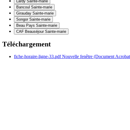
Lardy
Sainte-marie
Bancoul
Sainte-marie
Girauday
Sainte-marie
Songor
Sainte-marie
Beau Pays
Sainte-marie
CAF Beauséjour
Sainte-marie
Téléchargement
fiche-horaire-ligne-33.pdf
Nouvelle fenêtre
(Document Acroba