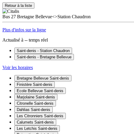
Retour à la liste
Bus
27
Bretagne Bellevue<>Station Chaudron
Plus d'infos sur la ligne
Actualisé à
--
temps réel
Saint-denis - Station Chaudron
Saint-denis - Bretagne Bellevue
Voir les horaires
Bretagne Bellevue
Saint-denis
Finistère
Saint-denis
Ecole Bellevue
Saint-denis
Marjolaine
Saint-denis
Citronelle
Saint-denis
Dahlias
Saint-denis
Les Citronniers
Saint-denis
Calumets
Saint-denis
Les Letchis
Saint-denis