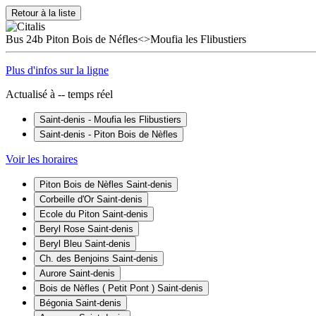
Retour à la liste
Bus
24b
Piton Bois de Néfles<>Moufia les Flibustiers
Plus d'infos sur la ligne
Actualisé à
--
temps réel
Saint-denis - Moufia les Flibustiers
Saint-denis - Piton Bois de Nèfles
Voir les horaires
Piton Bois de Nèfles
Saint-denis
Corbeille d'Or
Saint-denis
Ecole du Piton
Saint-denis
Beryl Rose
Saint-denis
Beryl Bleu
Saint-denis
Ch. des Benjoins
Saint-denis
Aurore
Saint-denis
Bois de Nèfles ( Petit Pont )
Saint-denis
Bégonia
Saint-denis