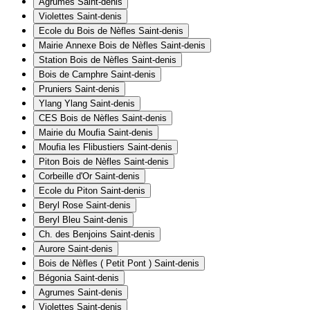
Agrumes
Saint-denis
Violettes
Saint-denis
Ecole du Bois de Nèfles
Saint-denis
Mairie Annexe Bois de Nèfles
Saint-denis
Station Bois de Nèfles
Saint-denis
Bois de Camphre
Saint-denis
Pruniers
Saint-denis
Ylang Ylang
Saint-denis
CES Bois de Nèfles
Saint-denis
Mairie du Moufia
Saint-denis
Moufia les Flibustiers
Saint-denis
Piton Bois de Nèfles
Saint-denis
Corbeille d'Or
Saint-denis
Ecole du Piton
Saint-denis
Beryl Rose
Saint-denis
Beryl Bleu
Saint-denis
Ch. des Benjoins
Saint-denis
Aurore
Saint-denis
Bois de Nèfles ( Petit Pont )
Saint-denis
Bégonia
Saint-denis
Agrumes
Saint-denis
Violettes
Saint-denis